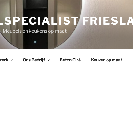
LSPECIALIST FRIESL
 – Meubels en keukens op maat !
werk
Ons Bedrijf
Beton Ciré
Keuken op maat