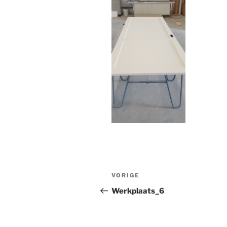
Bericht
Vorig
VORIGE
navigatie
bericht
Werkplaats_6