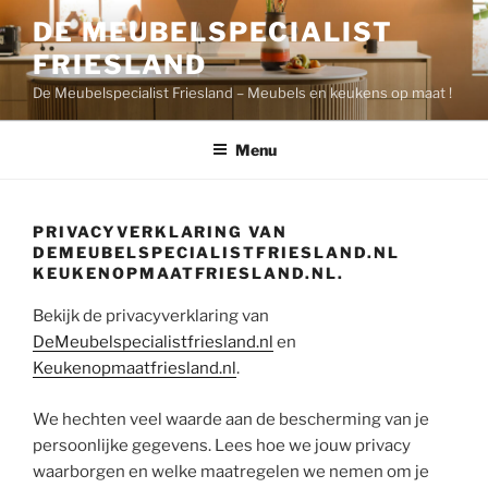
Ga
DE MEUBELSPECIALIST
naar
FRIESLAND
de
inhoud
De Meubelspecialist Friesland – Meubels en keukens op maat !
Menu
PRIVACYVERKLARING VAN
DEMEUBELSPECIALISTFRIESLAND.NL
KEUKENOPMAATFRIESLAND.NL.
Bekijk de privacyverklaring van
DeMeubelspecialistfriesland.nl
en
Keukenopmaatfriesland.nl
.
We hechten veel waarde aan de bescherming van je
persoonlijke gegevens. Lees hoe we jouw privacy
waarborgen en welke maatregelen we nemen om je