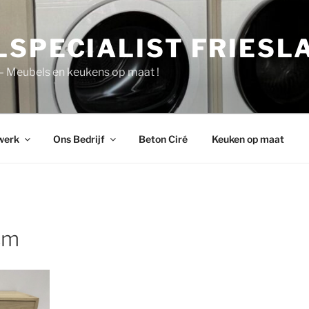
LSPECIALIST FRIESL
 – Meubels en keukens op maat !
werk
Ons Bedrijf
Beton Ciré
Keuken op maat
cm