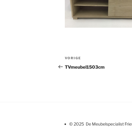
Bericht
Vorig
VORIGE
navigatie
bericht
TVmeubel1503cm
© 2025 De Meubelspecialist Fri