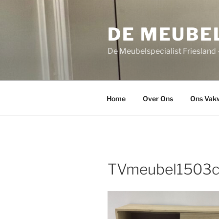
Ga
naar
DE MEUBE
de
inhoud
De Meubelspecialist Friesland
Home
Over Ons
Ons Vak
TVmeubel1503