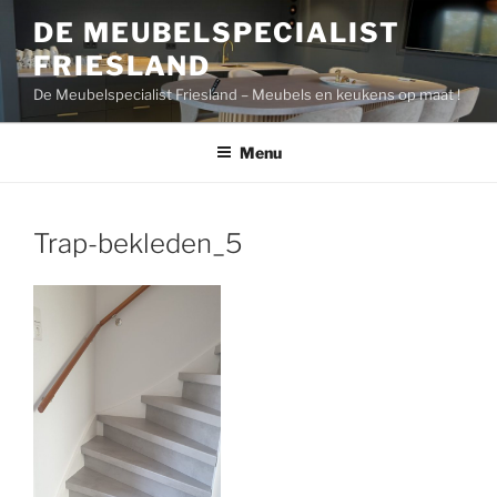
Ga
DE MEUBELSPECIALIST
naar
FRIESLAND
de
inhoud
De Meubelspecialist Friesland – Meubels en keukens op maat !
Menu
Trap-bekleden_5