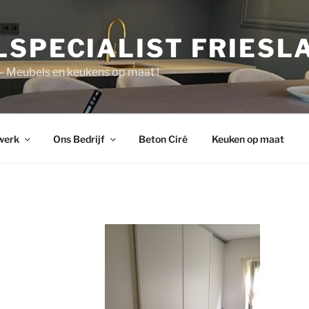
LSPECIALIST FRIESL
 – Meubels en keukens op maat !
werk
Ons Bedrijf
Beton Ciré
Keuken op maat