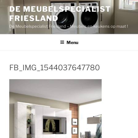
Ga
DE MEUBELSPECIALIST
naar
FRIESLAND
de
inhoud
De Meubelspecialist Friesland – Meubels en keukens op maat !
Menu
FB_IMG_1544037647780