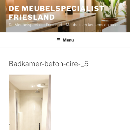
Ga
DE MEUBELSPECIALIST
naar
FRIESLAND
de
inhoud
De Meubelspecialist Friesland – Meubels en keukens op maat !
Menu
Badkamer-beton-cire-_5