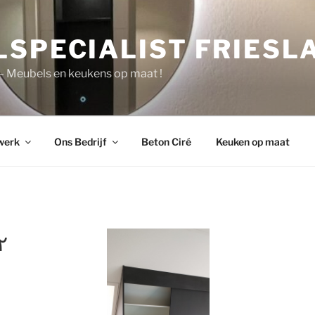
LSPECIALIST FRIESL
 – Meubels en keukens op maat !
werk
Ons Bedrijf
Beton Ciré
Keuken op maat
١٣